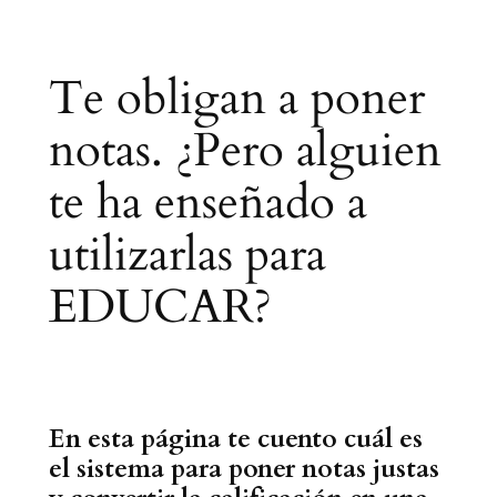
Saltar
al
Te obligan a poner
contenido
notas. ¿Pero alguien
te ha enseñado a
utilizarlas para
EDUCAR?
En esta página te cuento cuál es
el sistema para poner notas justas