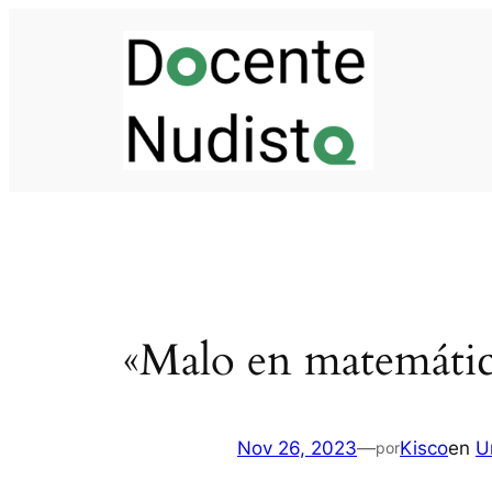
Saltar
al
contenido
«Malo en matemática
Nov 26, 2023
—
Kisco
en
U
por