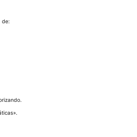
s de:
orizando.
ticas».