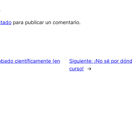
a
ctado
para publicar un comentario.
bado científicamente (en
Siguiente:
¡No sé por dón
curso!
→